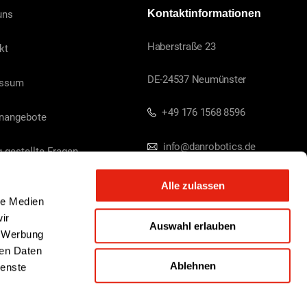
uns
Kontaktinformationen
Haberstraße 23
kt
DE-24537 Neumünster
essum
+49 176 1568 8596
enangebote
info@danrobotics.de
 gestellte Fragen
USt.-ID-Nr.: DE341423310
Alle zulassen
le Medien
ir
Auswahl erlauben
, Werbung
ren Daten
Ablehnen
ienste