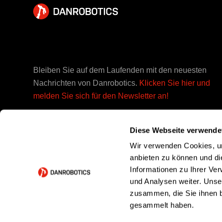
Bleiben Sie auf dem Laufenden mit den neuesten
Nachrichten von Danrobotics.
Klicken Sie hier und
melden Sie sich für den Newsletter an!
Diese Webseite verwende
Wir verwenden Cookies, um
anbieten zu können und di
Wir bei Danrobotics sind stolz darauf, dass wir dafür bekannt si
Informationen zu Ihrer Ve
das Unmögliche möglich zu machen. Wir kennen unsere Roboter 
und Analysen weiter. Unse
und auswendig, und unsere engagierten Mitarbeiter sind bereit,
zusammen, die Sie ihnen b
Ihnen beim Einstieg in die Roboterautomatisierung zu helfen.
gesammelt haben.