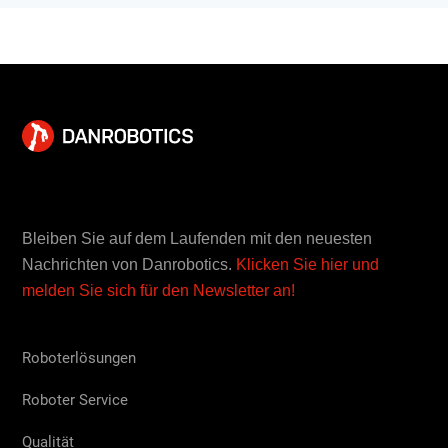
monotonen und sich wiederholenden Arbeiten übernimmt.
Eine verbesserte Wettbewerbsfähigkeit trägt auch dazu bei,
die wirtschaftliche Entwicklung anzukurbeln und mehr
Arbeitsplätze zu schaffen. All diese Faktoren tragen dazu
bei, verschiedene Punkte in den globalen Zielen der UNO zu
stärken.
Bleiben Sie auf dem Laufenden mit den neuesten
Nachrichten von Danrobotics.
Klicken Sie hier und
melden Sie sich für den Newsletter an!
Roboterlösungen
Roboter Service
Qualität