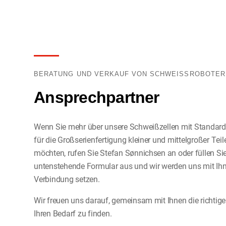
Schweißroboter beginnt. Die neuen Teile sind nun 
Die verstellbaren Arbeitsplätze gewährleisten un
während der Roboter auf der anderen Seite schw
neigung für den Bediener. Darüber hinaus ist der 
hat, dreht sich der Positionierer erneut um 180 
vollständig von Schweißlicht und -dämpfen abges
das fertig geschweißte Teil auf der Bedienerseite
Schweißens problemlos bedient werden kann. Durch
der Arbeitsprozess fortgesetzt.
Schweißteile in der Nähe des Positionierers hat der
Reichweite und vermeidet so unnötige Wege. Darüb
BERATUNG UND VERKAUF VON SCHWEISSROBOTE
für den Materialfluss und die Arbeitsabläufe des B
Ansprechpartner
platzieren.
Wenn Sie mehr über unsere Schweißzellen mit Standar
für die Großserienfertigung kleiner und mittelgroßer Teil
möchten, rufen Sie Stefan Sønnichsen an oder füllen Si
untenstehende Formular aus und wir werden uns mit Ihn
Verbindung setzen.
Wir freuen uns darauf, gemeinsam mit Ihnen die richtig
Ihren Bedarf zu finden.