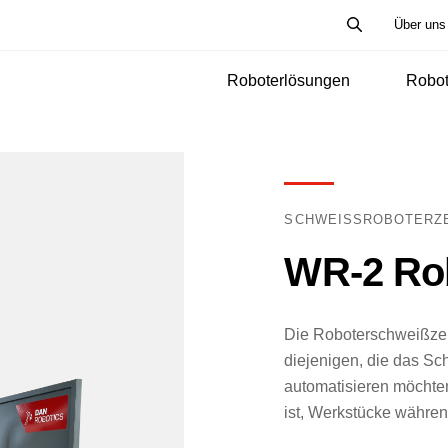
Über uns
Roboterlösungen
Robot
SCHWEISSROBOTERZE
WR-2 Rob
Die Roboterschweißzell
diejenigen, die das S
automatisieren möchten
ist, Werkstücke währe