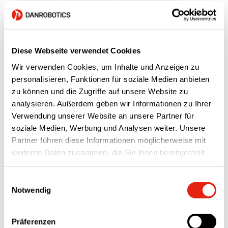
Schweißroboter
Logistik
Herstellung
Logistik
Tora A/S
BESTSELLER
Plus Pack A/S
Diese Webseite verwendet Cookies
Wir verwenden Cookies, um Inhalte und Anzeigen zu
personalisieren, Funktionen für soziale Medien anbieten
zu können und die Zugriffe auf unsere Website zu
analysieren. Außerdem geben wir Informationen zu Ihrer
Verwendung unserer Website an unsere Partner für
soziale Medien, Werbung und Analysen weiter. Unsere
Partner führen diese Informationen möglicherweise mit
weiteren Daten zusammen, die Sie ihnen bereitgestellt
haben oder die sie im Rahmen Ihrer Nutzung der Dienste
gesammelt haben.
Einwilligungsauswahl
Notwendig
Schweißroboter
Herstellung
Logistik
Moveero A/S
LIP Bygningsartikler A/S
Präferenzen