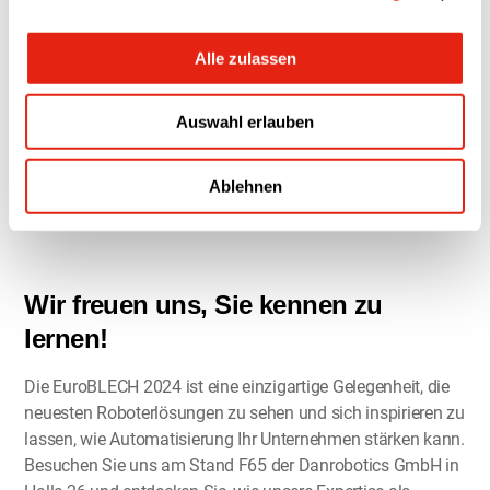
Wie Sie sich kostenlos für die
EuroBLECH 2024 anmelden können:
Alle zulassen
1 Senden Sie eine E-Mail an:
info@danrobotics.de
Auswahl erlauben
2 Wir senden Ihnen einen Registrierungscode zu.
3 Registrieren Sie Ihr 1-Tages-Ticket mit dem
Registrierungscode unter:
Ablehnen
https://shop.euroblech.com/MBE/EUROB24/Register
Wir freuen uns, Sie kennen zu
lernen!
Die EuroBLECH 2024 ist eine einzigartige Gelegenheit, die
neuesten Roboterlösungen zu sehen und sich inspirieren zu
lassen, wie Automatisierung Ihr Unternehmen stärken kann.
Besuchen Sie uns am Stand F65 der Danrobotics GmbH in