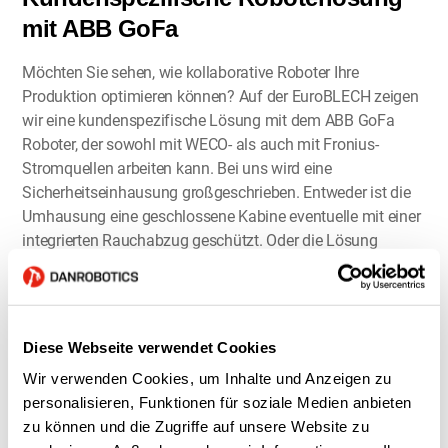
mit ABB GoFa
Möchten Sie sehen, wie kollaborative Roboter Ihre
Produktion optimieren können? Auf der EuroBLECH zeigen
wir eine kundenspezifische Lösung mit dem ABB GoFa
Roboter, der sowohl mit WECO- als auch mit Fronius-
Stromquellen arbeiten kann. Bei uns wird eine
Sicherheitseinhausung großgeschrieben. Entweder ist die
Umhausung eine geschlossene Kabine eventuelle mit einer
integrierten Rauchabzug geschützt. Oder die Lösung
umfasst Optionen wie Lichtschranken, Türen und eine oder
zwei Arbeitsstationen – alle CE -geprüft. Unsere
kollaborativen Roboter eignen sich perfekt für
Handhabungs-, Schleif- und viele andere
Diese Webseite verwendet Cookies
Automatisierungsaufgaben. Kommen Sie und lassen Sie
Wir verwenden Cookies, um Inhalte und Anzeigen zu
sich inspirieren, wie unsere Technologie Ihre Produktion
personalisieren, Funktionen für soziale Medien anbieten
optimieren kann!
zu können und die Zugriffe auf unsere Website zu