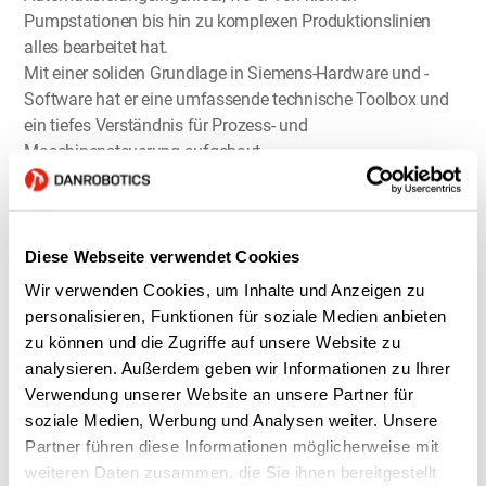
Pumpstationen bis hin zu komplexen Produktionslinien
alles bearbeitet hat.
Mit einer soliden Grundlage in Siemens-Hardware und -
Software hat er eine umfassende technische Toolbox und
ein tiefes Verständnis für Prozess- und
Maschinensteuerung aufgebaut.
Caspers Kompetenzen erstrecken sich auf Netzwerke,
Kommunikation und Protokolle, und er hat umfassende
Erfahrung mit der Interaktion zwischen verschiedenen
Technologien – einschließlich Robotern und High-Level-
Diese Webseite verwendet Cookies
Programmierung in z.B. C#.
Wir verwenden Cookies, um Inhalte und Anzeigen zu
personalisieren, Funktionen für soziale Medien anbieten
Casper ist gelernter Elektriker und hat sich zum
zu können und die Zugriffe auf unsere Website zu
Automatisierungstechniker weitergebildet. Vielen von uns
analysieren. Außerdem geben wir Informationen zu Ihrer
ist er bereits ein vertrautes Gesicht – jetzt freuen wir uns,
Verwendung unserer Website an unsere Partner für
ihn im Team zu haben, und die Projekte laufen bereits auf
soziale Medien, Werbung und Analysen weiter. Unsere
Hochtouren!
Partner führen diese Informationen möglicherweise mit
Willkommen Casper – wir freuen uns auf die
weiteren Daten zusammen, die Sie ihnen bereitgestellt