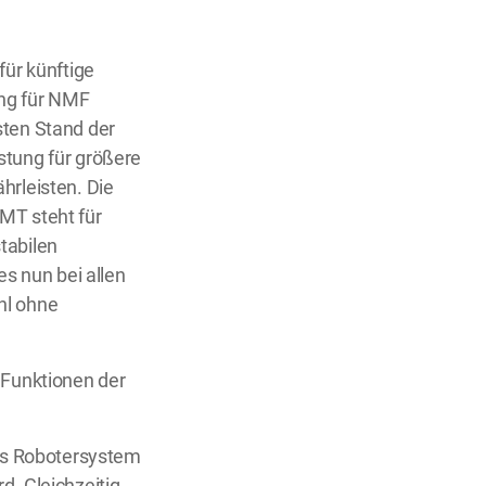
ür künftige
ung für NMF
sten Stand der
stung für größere
hrleisten. Die
MT steht für
tabilen
s nun bei allen
hl ohne
 Funktionen der
des Robotersystem
d. Gleichzeitig