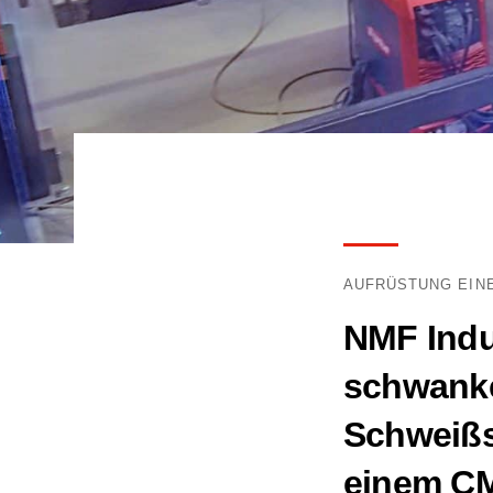
AUFRÜSTUNG EIN
NMF Indu
schwanke
Schweißs
einem CM