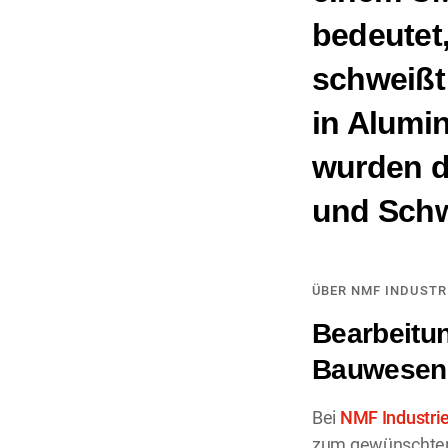
bedeutet,
schweißt
in Alumi
wurden d
und Schw
ÜBER NMF INDUSTR
Bearbeitun
Bauwesen
Bei
NMF Industri
zum gewünschten 