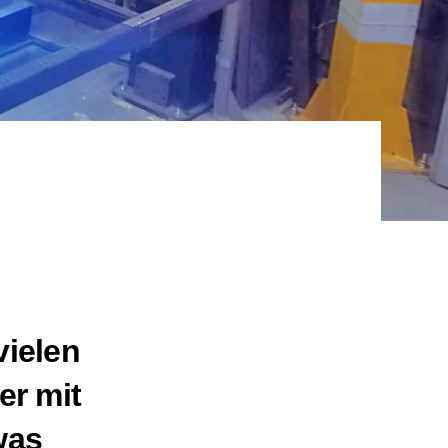
vielen
er mit
was