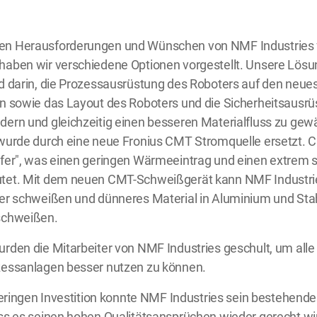
n Herausforderungen und Wünschen von NMF Industries f
haben wir verschiedene Optionen vorgestellt. Unsere Lös
d darin, die Prozessausrüstung des Roboters auf den neue
n sowie das Layout des Roboters und die Sicherheitsausrü
ern und gleichzeitig einen besseren Materialfluss zu gewä
wurde durch eine neue Fronius CMT Stromquelle ersetzt. C
fer", was einen geringen Wärmeeintrag und einen extrem s
tet. Mit dem neuen CMT-Schweißgerät kann NMF Industrie
ler schweißen und dünneres Material in Aluminium und Sta
schweißen.
rden die Mitarbeiter von NMF Industries geschult, um alle
zessanlagen besser nutzen zu können.
 geringen Investition konnte NMF Industries sein bestehen
ss es seinen hohen Qualitätsansprüchen wieder gerecht wir