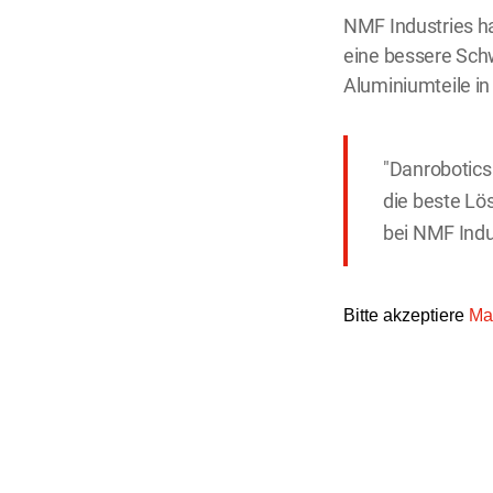
NMF Industries h
eine bessere Schw
Aluminiumteile i
"Danrobotics 
die beste Lös
bei NMF Indu
Bitte akzeptiere
Ma