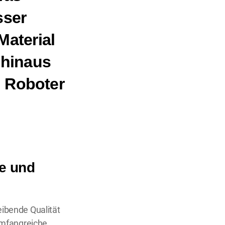
sser
aterial
 hinaus
n Roboter
ie und
eibende Qualität
umfangreiche