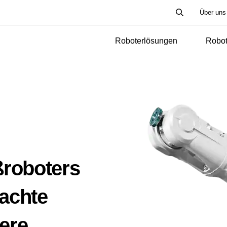
Über uns
Roboterlösungen
Robot
roboters
rachte
ere