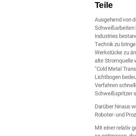
Teile
Ausgehend von de
Schweißarbeiten 
Industries bestan
Technik zu bringe
Werkstücke zu änd
alte Stromquelle 
"Cold Metal Trans
Lichtbogen bedeu
Verfahren schnel
Schweißspritzer 
Darüber hinaus wu
Roboter- und Pro
Mit einer relativ
so optimieren, da