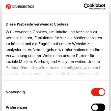
Diese Webseite verwendet Cookies
Wir verwenden Cookies, um Inhalte und Anzeigen zu
personalisieren, Funktionen für soziale Medien anbieten
Herstellung
Logistik
zu können und die Zugriffe auf unsere Website zu
analysieren. Außerdem geben wir Informationen zu Ihrer
LIP Bygningsartikler A/S
Verwendung unserer Website an unsere Partner für
soziale Medien, Werbung und Analysen weiter. Unsere
Partner führen diese Informationen möglicherweise mit
weiteren Daten zusammen, die Sie ihnen bereitgestellt
haben oder die sie im Rahmen Ihrer Nutzung der Dienste
gesammelt haben.
Nyheder
Einwilligungsauswahl
Notwendig
ALLE
AKTUELLES
MESSER
UNKATEGORISIERT
Präferenzen